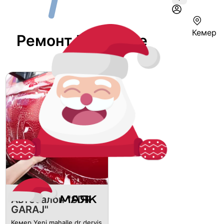
Кемер
Ремонт В Кемере
Автосалон "SDR
GARAJ"
Кемер Yeni mahalle dr derviş