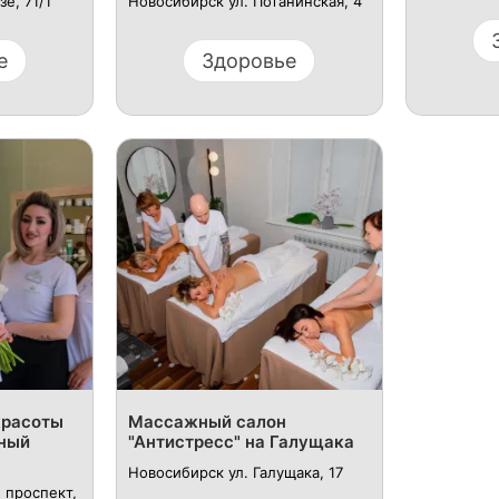
зе, 71/1
Новосибирск ул. Потанинская, 4
е
Здоровье
красоты
Массажный салон
сный
"Антистресс" на Галущака
Новосибирск ул. ​Галущака, 17
 проспект,