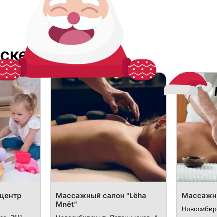
ске
центр
Массажный салон "Lёha
Массажны
Mnёt"
Новосибирс