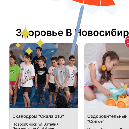
Здоровье В Новосибир
​Скалодром "Скала 216"
Оздоровительный 
"Соль+"
Новосибирск ул.​Виталия
Потылицына 9, ​4 блок