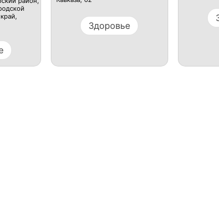
рский район,
ородской
край,​
Здоровье
е