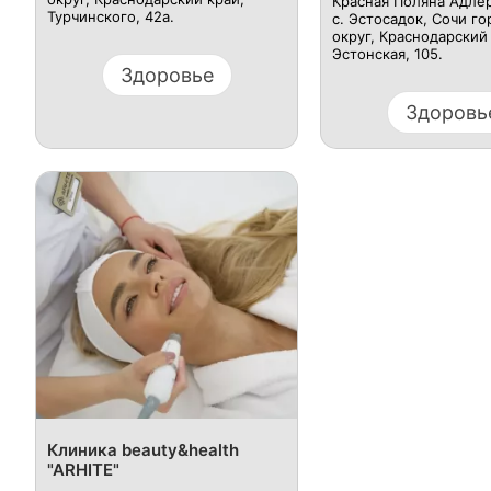
Красная Поляна Адле
Турчинского, 42а.
с. Эстосадок, Сочи г
округ, Краснодарский 
Эстонская, 105.
Здоровье
Здоровь
Клиника beauty&health
"ARHITE"