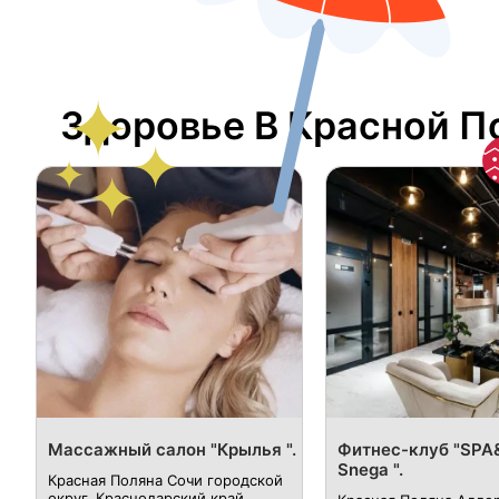
Здоровье В Красной П
​Массажный салон "Крылья ".
​Фитнес-клуб "SPA
Snega ".
Красная Поляна Сочи городской
округ, Краснодарский край,​