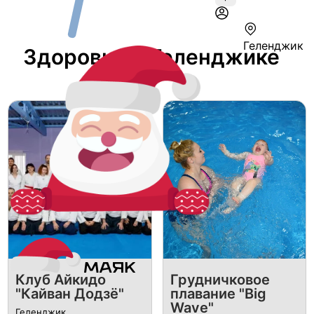
Геленджик
Здоровье В Геленджике
Клуб Айкидо
Грудничковое
"Кайван Додзё"
плавание "Big
Wave"
Геленджик