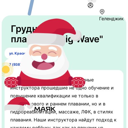
Геленджик
Грудничковое
плавание "Big Wave"
ул. Красных Партизан, 71
7 (938) 515-08-08
У нас работают квалифицированные
инструктора прошедшие не одно обучение и
повышение квалификации не только в
Грудничкового и раннем плавании, но и в
гидрореабилитации, массаже, ЛФК, в стилях
плавания. Наши инструктора найдут подход к
каждому ребёнку, так как за плечами не