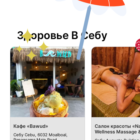
Здоровье В Себу
Кафе «Bawud»
Салон красоты «N
Wellness Massage 
Себу Cebu, 6032 Moalboal,
Panagsama Main Road