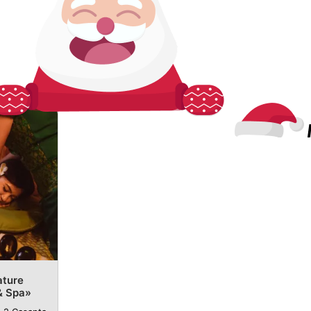
ature
& Spa»