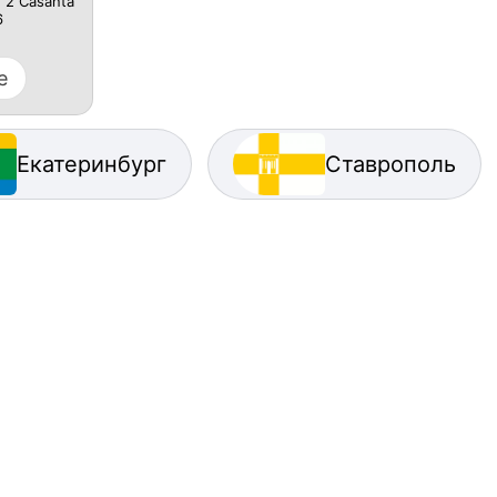
, 2 Casanta
6
е
Екатеринбург
Ставрополь