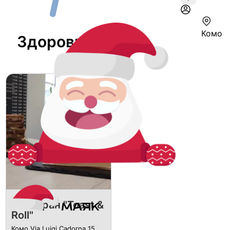
Комо
Здоровье В Комо
Ресторан "Toast &
Roll"
Комо Via Luigi Cadorna 15