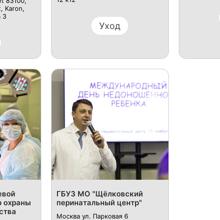
et 83100,
, Karon,
 3
Уход
евой
ГБУЗ МО "Щёлковский
р охраны
перинатальный центр"
ства
Москва ул. Парковая 6