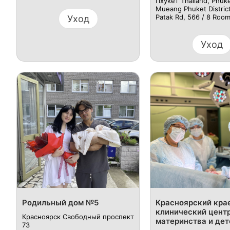
Пхукет Thailand, Phuk
Mueang Phuket District
Patak Rd, 566 / 8 Room
Уход
Уход
Родильный дом №5
Красноярский кра
клинический цент
Красноярск Свободный проспект
материнства и дет
73