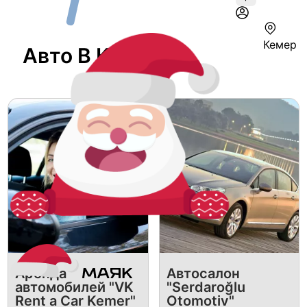
Кемер
Авто В Кемере
Аренда
Автосалон
автомобилей "VK
"Serdaroğlu
Rent a Car Kemer"
Otomotiv"