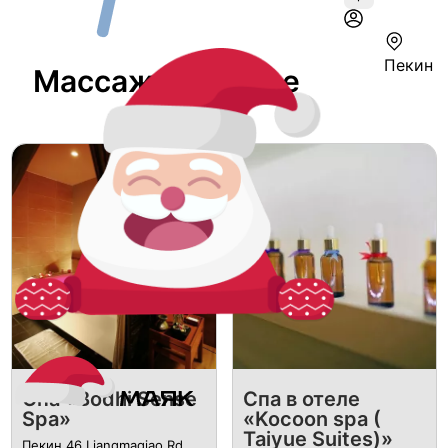
Пекин
Массаж В Пекине
Спа «Bodhi Sense
Спа в отеле
Spa»
«Kocoon spa (
Taiyue Suites)»
Пекин 46 Liangmaqiao Rd,