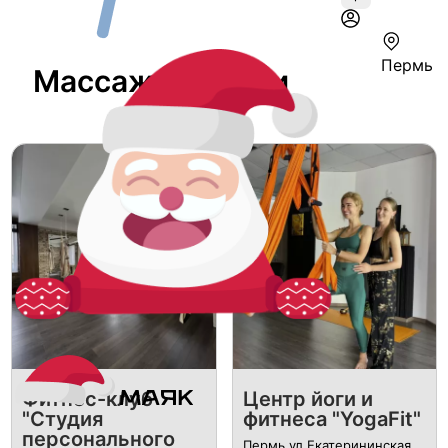
Пермь
Массаж В Перми
​Фитнес-клуб
​Центр йоги и
"Студия
фитнеса "YogaFit"
персонального
Пермь ул.Екатерининская