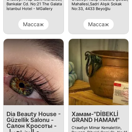
Bankalar Cd. No:21 The Galata
Mahallesi,Sadri Alışık Sokak
İstanbul Hotel - MGallery
No:33, 4433 Beyoğlu
Массаж
Массаж
Dia Beauty House -
Хамам-"DİBEKLİ
Güzellik Salonu -
GRAND HAMAM"
Салон Кросоты -
Стамбул Mimar Kemalettin,
صالون تجميل