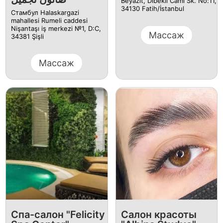
Beyazıt, Dibekli Cami Sk. No:11,
34130 Fatih/İstanbul
Стамбул Halaskargazi
mahallesi Rumeli caddesi
Nişantaşı iş merkezi №1, D:C,
Массаж
34381 Şişli
Массаж
Спа-салон "Felicity
Салон красоты