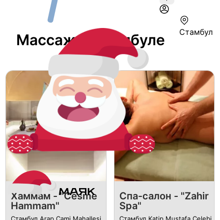
Стамбул
Массаж В Стамбуле
Хаммам - "Cesme
Спа-салон - "Zahir
Hammam"
Spa"
Стамбул Arap Cami Mahallesi,
Стамбул Katip Mustafa Çelebi,