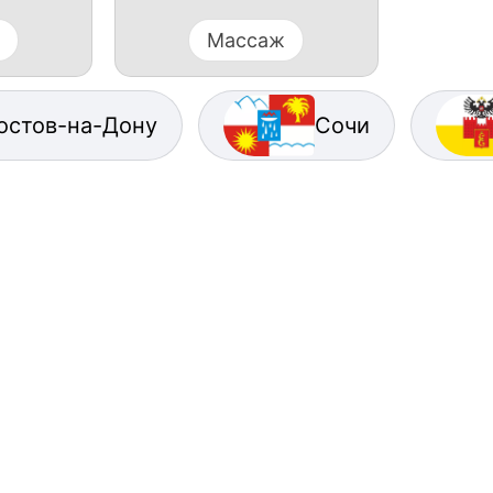
Массаж
остов-на-Дону
Сочи