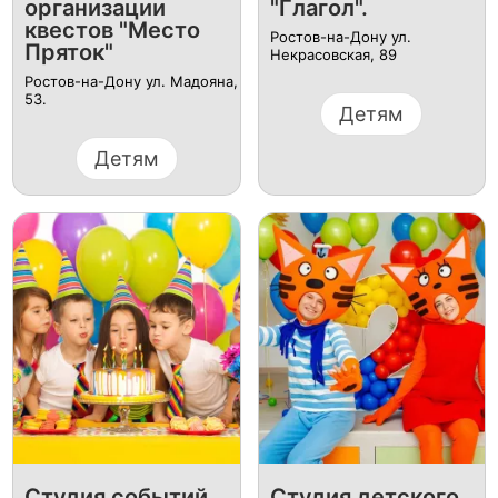
организации
"Глагол".
квестов "Место
Ростов-на-Дону ул.
Пряток"
Некрасовская, 89
Ростов-на-Дону ул. Мадояна,
53.
Детям
Детям
Студия событий
Студия детского