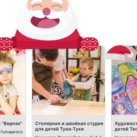
 "Вернэо"
Столярная и швейная студия
Художест
для детей Туки-Туки
детей Тв
 Головатого