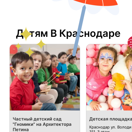
Детям В Краснодаре
Частный детский сад
Детская площадка
"Гномики" на Архитектора
Краснодар ул. Володи
Петина
311, 3 этаж