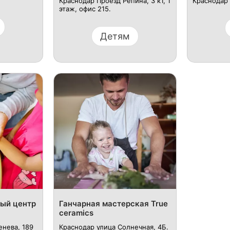
Краснодар Проезд Репина, 3 к1, 1
Краснодар 
этаж, офис 215.
Детям
ый центр
Ганчарная мастерская True
ceramics
енева, 189
Краснодар улица Солнечная, 4Б.