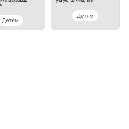
ейха Мухаммад
Тула ул. Галкина, 19Б
4
Детям
Детям