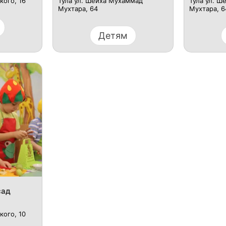
кого, 16
Тула ул. Шейха Мухаммад
Тула ул. Ш
Мухтара, 64
Мухтара, 6
Детям
сад
кого, 10