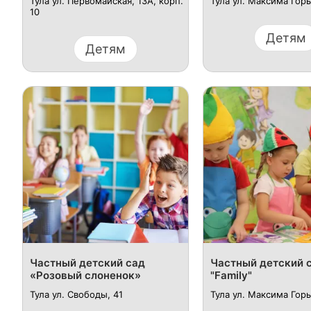
Тула ул. Первомайская, 13А, корп.
Тула ул. Максима Горь
10
Детям
Детям
Частный детский сад
Частный детский 
«Розовый слоненок»
"Family"
Тула ул. Свободы, 41
Тула ул. Максима Горь