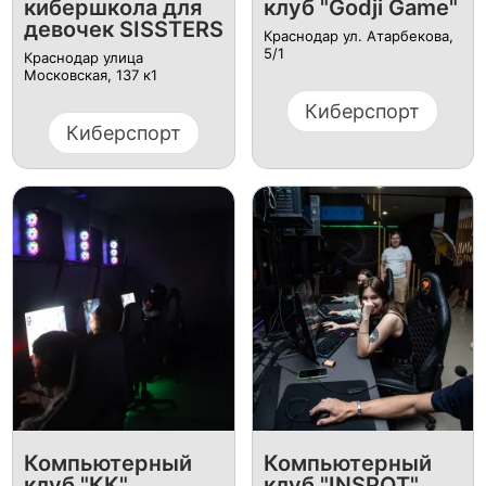
кибершкола для
клуб "Godji Game"
девочек SISSTERS
Краснодар ул. Атарбекова,
5/1
Краснодар улица
Московская, 137 к1
Киберспорт
Киберспорт
Компьютерный
Компьютерный
клуб "КК"
клуб "INSPOT"