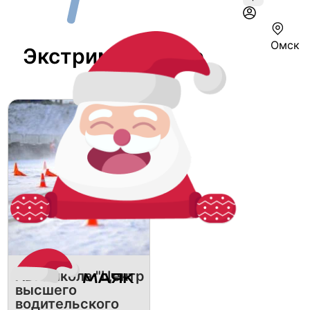
Омск
Экстрим В Омске
Автошкола "Центр
высшего
водительского