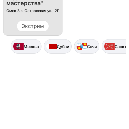
мастерства"
Омск 3-я Островская ул., 2Г
Экстрим
Москва
Дубаи
Сочи
Санкт-