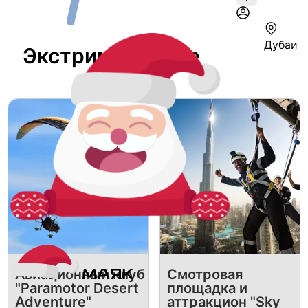
Дубаи
Экстрим В Дубае
Авиационный клуб
Смотровая
"Paramotor Desert
площадка и
Adventure"
аттракцион "Sky