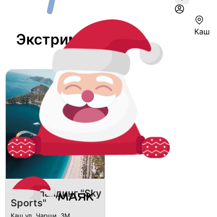
Каш
Экстрим В Каше
Параглайдинг "Sky
Sports"
Каш ул. Чарши, 3M