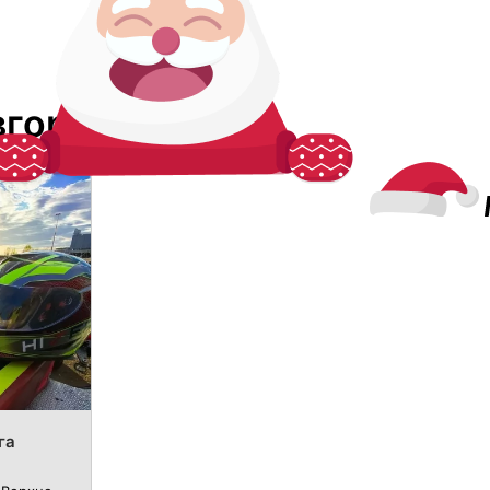
вгороде
га