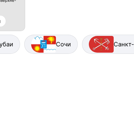
 Верхне-
м
убаи
Сочи
Санкт