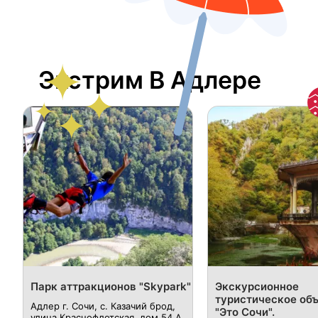
Экстрим В Адлере
Парк аттракционов "Skypark"
Экскурсионное
туристическое об
Адлер г. Сочи, c. Казачий брод,
"Это Сочи".
улица Краснофлотская, дом 54 А