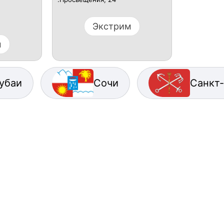
Экстрим
м
убаи
Сочи
Санкт