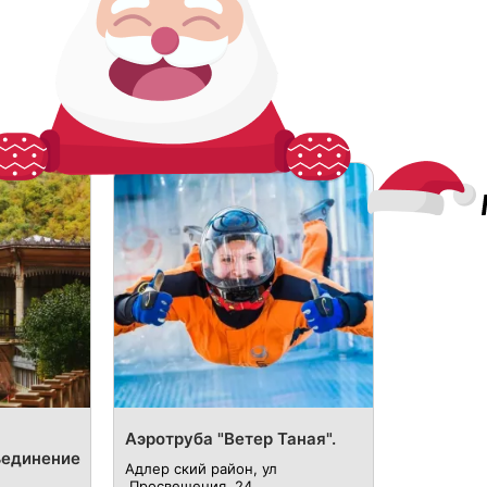
Аэротруба "Ветер Таная".
ъединение
Адлер ский район, ул
.Просвещения, 24