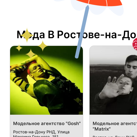
Мода В Ростове-на-До
Модельное агентство "Gosh"
Модельное агентс
"Matrix"
Ростов-на-Дону РНД, Улица
Максима Горького, 151.