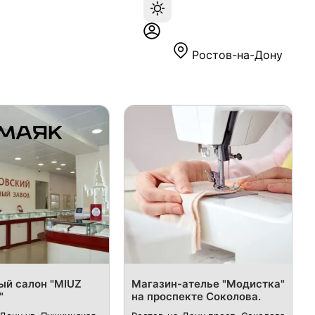
Ростов-на-Дону
й салон "MIUZ
Магазин-ателье "Модистка"
"
на проспекте Соколова.