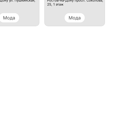
Дону ул. Пушкинская,
Ростов-на-Дону просп. Соколова,
25, 1 этаж
Мода
Мода