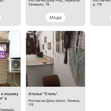
ул.
Ростов-на-Дону РНД, Переулок
Ростов-на-
Семашко, 79.
д. 119
Мода
 и пошиву
Ателье "Стиль".
я" в
Ростов-на-Дону просп. Ленина,
.
115
 Семашко,