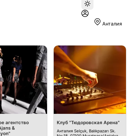
Анталия
е агентство
Клуб "Тюдоровская Арена"
Ajans &
Анталия Selçuk, Balıkpazarı Sk.
syon"
No:18, 07100 Muratpaşa/Antalya,