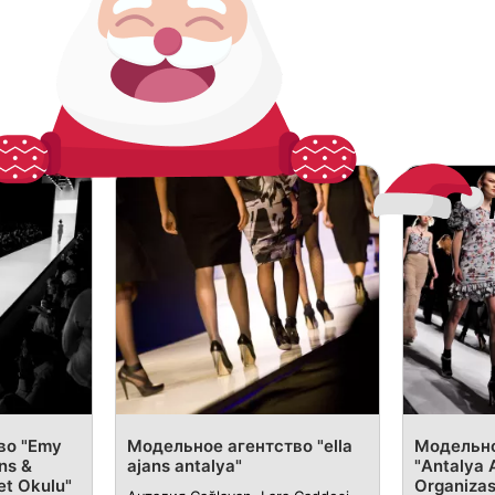
во "Emy
Модельное агентство "ella
Модельно
ns &
ajans antalya"
"Antalya 
et Okulu"
Organiza