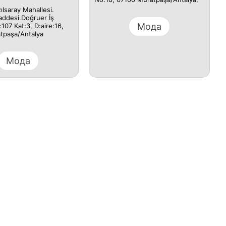
ılsaray Mahallesi.
addesi.Doğruer İş
Мода
107 Kat:3, D:aire:16,
tpaşa/Antalya
Мода