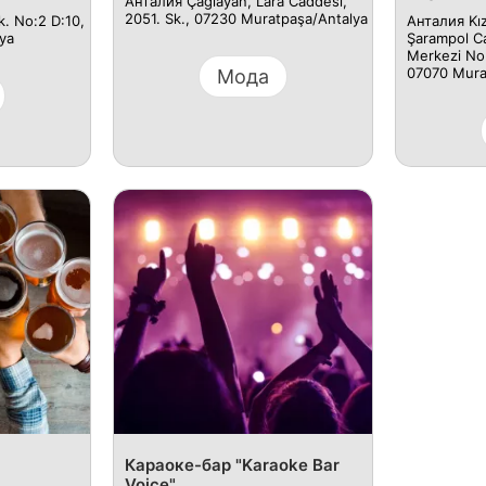
Анталия Çağlayan, Lara Caddesi,
2051. Sk., 07230 Muratpaşa/Antalya
k. No:2 D:10,
Анталия Kız
ya
Şarampol C
Merkezi No:
07070 Mura
Мода
Караоке-бар "Karaoke Bar
Voice"