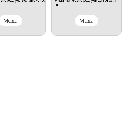
вгород ул. Белинского,
Нижний Новгород улица Гоголя,
30.
Мода
Мода