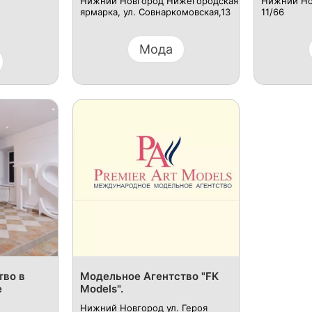
Нижний Новгород Нижегородская
Нижний Но
ярмарка, ул. Совнаркомовская,13
11/66
Мода
тво в
Модельное Агентство "FK
е
Models".
Нижний Новгород ул. Героя