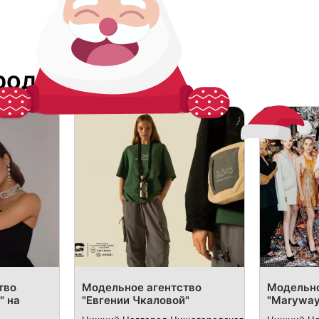
роде
тво
Модельное агентство
Модельно
" на
"Евгении Чкаловой"
"Maryway