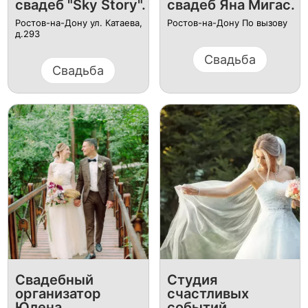
свадеб "Sky Story".
свадеб Яна Мигас.
Ростов-на-Дону ул. Катаева,
Ростов-на-Дону По вызову
д.293
Свадьба
Свадьба
Свадебный
Студия
организатор
счастливых
Юлена
событий