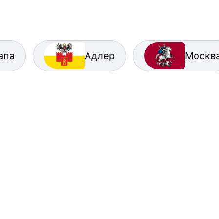
апа
Адлер
Москв