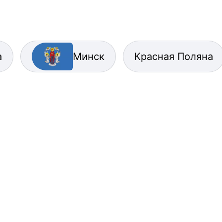
а
Минск
Красная Поляна