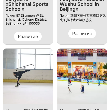
«Shichahai Sports
Wushu School in
School»
Beijing»
Пекин 57 Di'anmen W St,
Пекин 朝阳区德外西三旗回龙观
Shichahai, Xicheng District,
北京少林武术学校总校
Beijing, Китай, 100035
Развитие
Развитие