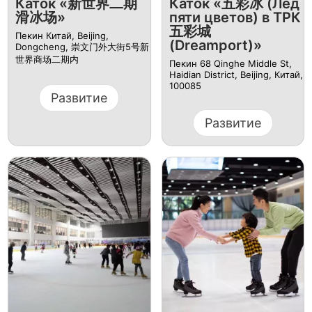
Каток «新世界二期
Каток «五彩冰 (Лед
滑冰场»
пяти цветов) в ТРК
五彩城
Пекин Китай, Beijing,
(Dreamport)»
Dongcheng, 崇文门外大街5号新
世界商场二期内
Пекин 68 Qinghe Middle St,
Haidian District, Beijing, Китай,
100085
Развитие
Развитие