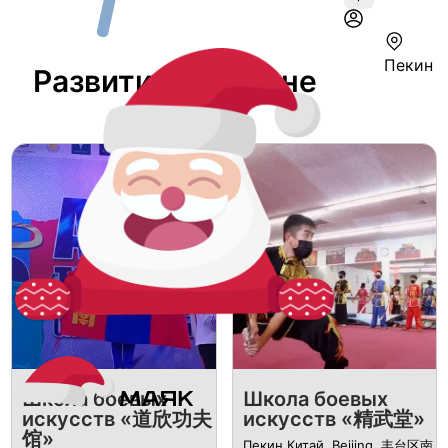
Пекин
Развитие В Пекине
Школа боевых
Школа боевых
искусств «道欣功夫
искусств «精武堂»
馆»
Пекин Китай, Beijing, 丰台区南