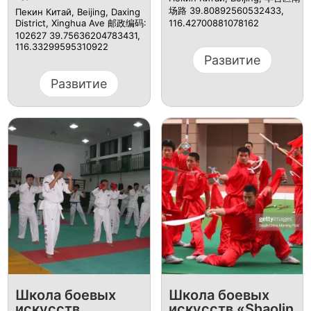
场路 39.80892560532433,
Пекин Китай, Beijing, Daxing
District, Xinghua Ave 邮政编码:
116.42700881078162
102627 39.75636204783431,
116.33299595310922
Развитие
Развитие
Школа боевых
Школа боевых
искусств
искусств «Shaolin