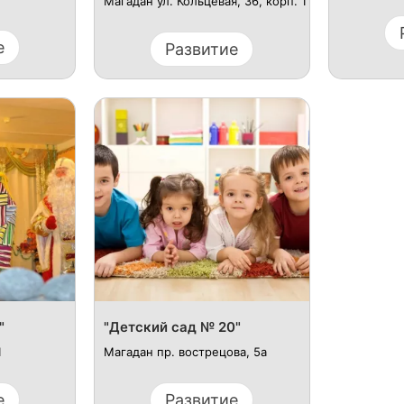
Магадан ул. Кольцевая, 36, корп. 1
е
Развитие
"
"Детский сад № 20"
1
Магадан пр. вострецова, 5а
е
Развитие