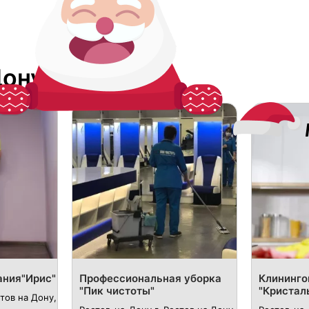
Дону
ания"Ирис"
Профессиональная уборка
Клининго
"Пик чистоты"
"Кристал
тов на Дону,