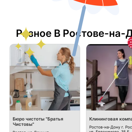
Разное В Ростове-на-
Бюро чистоты "Братья
Клининговая комп
Чистовы"
Ростов-на-Дону г. Рос
ул. Евдокимова, 35 Е