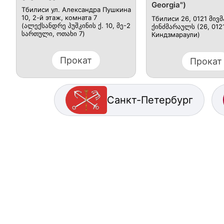
Georgia")
Тбилиси ул. Александра Пушкина
10, 2-й этаж, комната 7
Тбилиси 26, 0121 მი
(ალექსანდრე პუშკინის ქ. 10, მე-2
ქინძმარაულს (26, 012
სართული, ოთახი 7)
Киндзмараули)
Прокат
Прокат
Санкт-Петербург