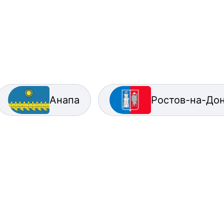
Анапа
Ростов-на-До