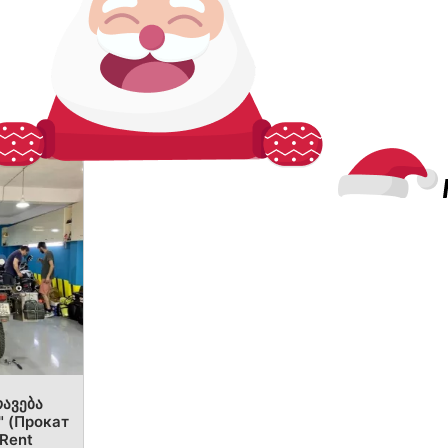
ავება
" (Прокат
Rent