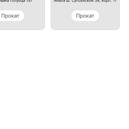
Ивана Голубца 157
Анапа ш. Супсехское 39, корп. 17
Прокат
Прокат