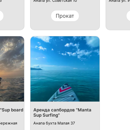
5
Анапа ул. Советская 10
Анапа ул. 
Прокат
"Sup board
Аренда сапбордов "Manta
Sup Surfing"
абережная
Анапа бухта Малая 37