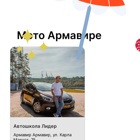
Мото Армавире
Автошкола Лидер
Армавир Армавир, ул. Карла
Маркса, 75