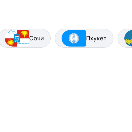
Сочи
Пхукет