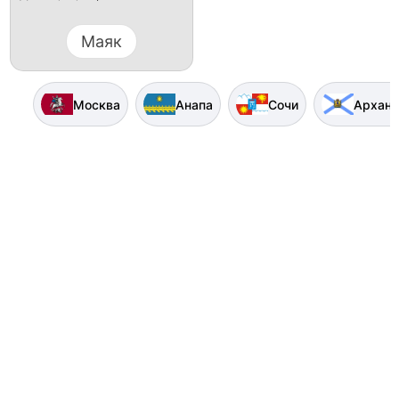
Маяк
Москва
Анапа
Сочи
Арханг