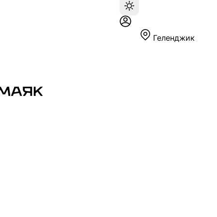
Геленджик