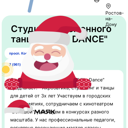
Ростов-
на-
Дону
Студия современного
танца "VILLA DANCE"
просп. Космонавтов, 41В
7 (961) 411-43-01
Студия современного танца "Villa Dance"
предлагает: - Акробатика, стретчинг и танцы
для детей от 3х лет Участвуем в городских
мероприятиях, сотрудничаем с кинотеатром
"Большой", участвуем в конкурсах разного
масштаба. У нас профессиональные педагоги,
регулярно посещающие мастер классы