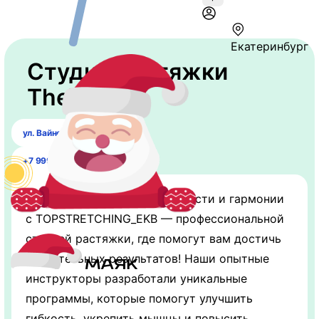
Екатеринбург
Студия растяжки
TheTop
ул. Вайнера, 9а/1.
+7 999 569-55-56
Откройте для себя мир гибкости и гармонии
с TOPSTRETCHING_EKB — профессиональной
студией растяжки, где помогут вам достичь
удивительных результатов! Наши опытные
инструкторы разработали уникальные
программы, которые помогут улучшить
гибкость, укрепить мышцы и повысить