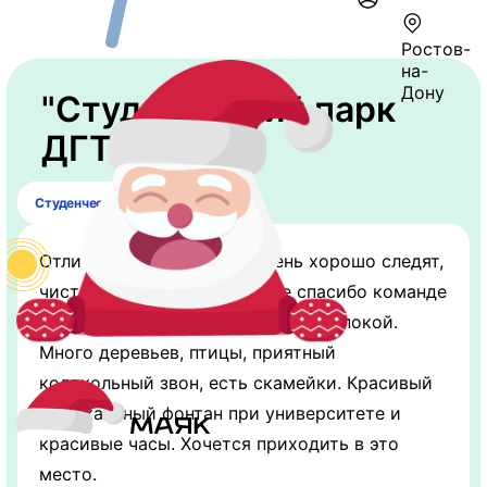
Ростов-
на-
Дону
"Студенческий парк
ДГТУ"
Студенческий парк ДГТУ
Отличное место, за ним очень хорошо следят,
чистота порядок за большое спасибо команде
парка. В центре города, а тишина, покой.
Много деревьев, птицы, приятный
колокольный звон, есть скамейки. Красивый
музыкальный фонтан при университете и
красивые часы. Хочется приходить в это
место.