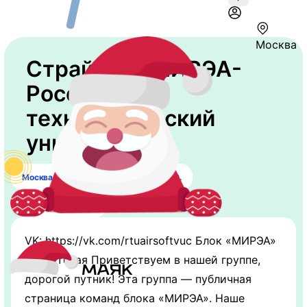
Москва
Страйкбол МИРЭА-
Российский
технологический
университет
Москва, ​Вернадского проспект, 78 ст9.
7 (499) 215-65-65
VK: https://vk.com/rtuairsoftvuc Блок «МИРЭА»
— гостевая Приветствуем в нашей группе,
дорогой путник! Эта группа — публичная
страница команд блока «МИРЭА». Наше