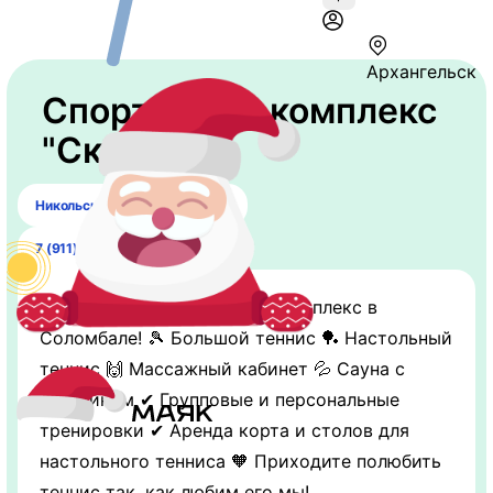
Архангельск
Спортивный комплекс
"Скала"
​Никольский проспект, 15 ст18
7 (911) 055-46-59
Современный спортивный комплекс в
Соломбале! 🎾 Большой теннис 🏓 Настольный
теннис 🙌 Массажный кабинет 💦 Сауна с
бассейном ✔ Групповые и персональные
тренировки ✔ Аренда корта и столов для
настольного тенниса 🧡 Приходите полюбить
теннис так, как любим его мы!