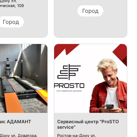
Дону Ул.
ческая, 109
Город
Город
вис АДАМАНТ
Сервисный центр "ProSTO
service"
Дону ул. Доватора,
Ростов-на-Дону ул.