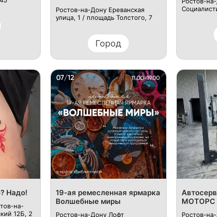
 45
Ростов-на-
Социалисти
Ростов-на-Дону Ереванская
улица, 1 / площадь Толстого, 7
Город
? Надо!
19-ая ремесленная ярмарка
Автосер
Волшебные миры
МОТОРС
стов-на-
ий 12Б, ​2
Ростов-на-Дону Лофт
Ростов-на-