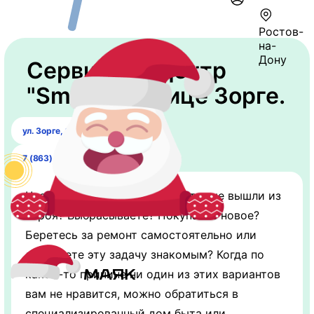
Ростов-
на-
Дону
Сервисный центр
"Smile" на улице Зорге.
ул. Зорге, 17
7 (863) 320-08-23
Что вы делаете с вещами, которые вышли из
строя? Выбрасываете? Покупаете новое?
Беретесь за ремонт самостоятельно или
доверяете эту задачу знакомым? Когда по
какой-то причине ни один из этих вариантов
вам не нравится, можно обратиться в
специализированный дом быта или