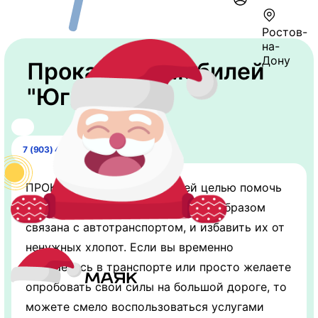
Ростов-
на-
Дону
Прокат автомобилей
"ЮгАвто"
7 (903) 406-26-11
ПРОКАТ ЮгАвто ставит своей целью помочь
людям, чья жизнь определённым образом
связана с автотранспортом, и избавить их от
ненужных хлопот. Если вы временно
нуждаетесь в транспорте или просто желаете
опробовать свои силы на большой дороге, то
можете смело воспользоваться услугами