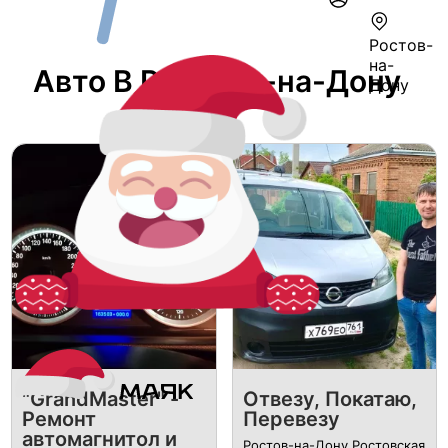
Ростов-
на-
Авто В Ростове-на-Дону
Дону
"GrandMaster" -
Отвезу, Покатаю,
Ремонт
Перевезу
автомагнитол и
Ростов-на-Дону Ростовская