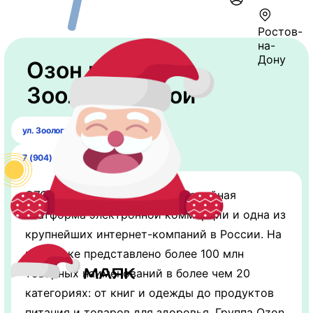
Ростов-
на-
Дону
Озон на
Зоологической
ул. Зоологическая, 2А
7 (904) 340-58-79
OZON - Ведущая мультикатегорийная
платформа электронной коммерции и одна из
крупнейших интернет-компаний в России. На
площадке представлено более 100 млн
товарных наименований в более чем 20
категориях: от книг и одежды до продуктов
питания и товаров для здоровья. Группа Ozon