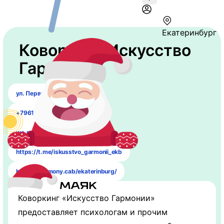
Екатеринбург
Коворкинг Искусство
Гармонии
ул. Первомайская 70
+7961 761-42-04
wa.me/79617614204
https://t.me/iskusstvo_garmonii_ekb
https://harmony.cab/ekaterinburg/
Коворкинг «Искусство Гармонии»
предоставляет психологам и прочим