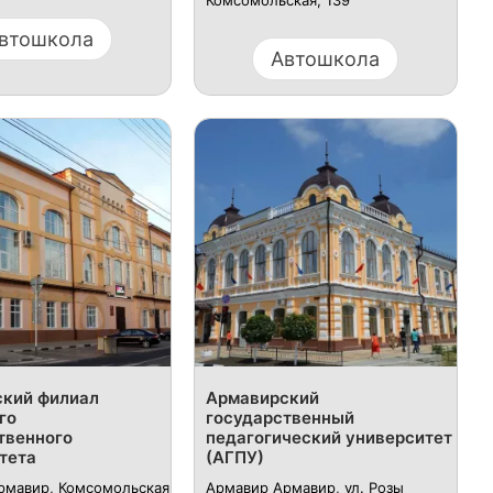
Комсомольская, 139
втошкола
Автошкола
кий филиал
Армавирский
го
государственный
твенного
педагогический университет
тета
(АГПУ)
рмавир, Комсомольская
Армавир Армавир, ул. Розы