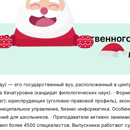
банского государственного
ду) — это государственный вуз, расположенный в цент
а Хачатуровна (кандидат филологических наук). · Формы
т): юриспруденция (уголовно-правовой профиль), экон
ниципальное управление, бизнес-информатика. Особен
ний для школьников. · Преподаватели активно занимаю
вил более 4500 специалистов. Выпускники работают су