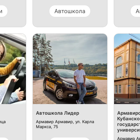
и
Автошкола
А
Автошкола Лидер
Армавирс
Кубанско
ица
Армавир Армавир, ул. Карла
государс
Маркса, 75
универси
Армавир А