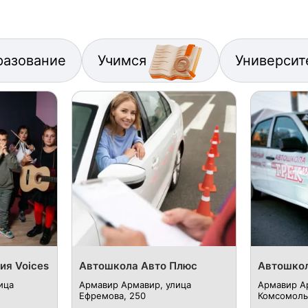
разование
Учимся
Университ
ия Voices
Автошкола Авто Плюс
Автошкол
ица
Армавир Армавир, улица
Армавир А
Ефремова, 250
Комсомольс