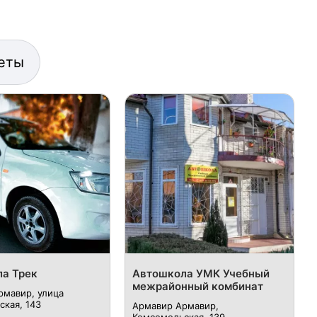
еты
а Трек
Автошкола УМК Учебный
межрайонный комбинат
рмавир, улица
кая, 143
Армавир Армавир,