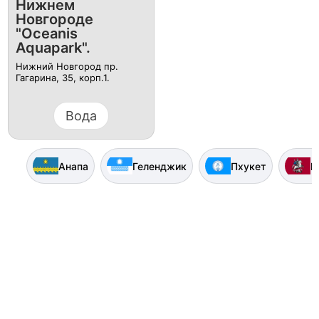
Нижнем
Новгороде
"Oceanis
Aquapark".
Нижний Новгород пр.
Гагарина, 35, корп.1.
Вода
Анапа
Геленджик
Пхукет
М