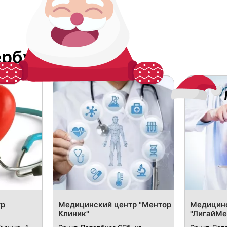
ербурге
тр
Медицинский центр "Ментор
Медицинс
Клиник"
"ЛигайМе