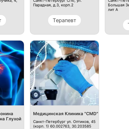
учика, 4,
Санкт-Петербург СПб, ул.
Санкт-Пете
Парадная, д.3, корп.2
Большая Зе
лит А
т
Терапевт
Сонина
Медицинская Клиника "CMD"
на Глухой
Санкт-Петербург ул. Оптиков, 45
(корп. 1) 60.002763, 30.203585