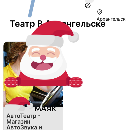
Архангельск
Театр В Архангельске
АвтоТеатр -
Магазин
АвтоЗвука и